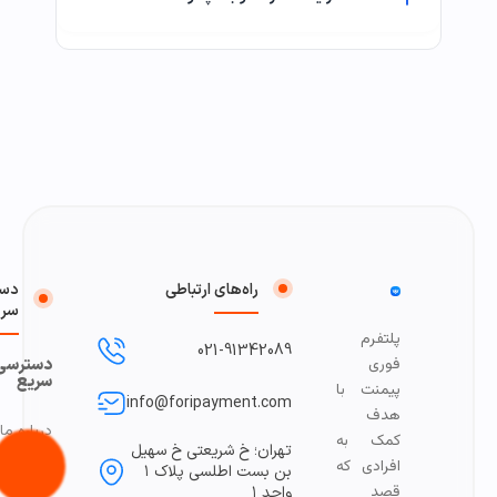
راه‌های ارتباطی
دست
سری
پلتفرم
021-91342089
فوری
دسترسی
سریع
پیمنت با
info@foripayment.com
هدف
درباره ما
کمک به
تهران؛ خ شریعتی خ سهیل
افرادی که
تماس با 
بن بست اطلسی پلاک ۱
قصد
واحد ۱