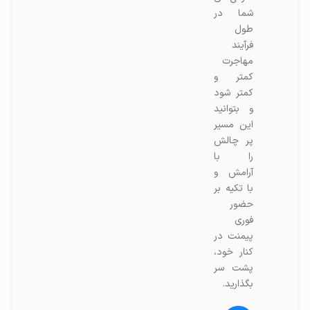
شما در
طول
فرآیند
مهاجرت
کمتر و
کمتر شود
و بتوانید
این مسیر
پر چالش
را با
آرامش و
با تکیه بر
حضور
فوری
پیمنت در
کنار خود،
پشت سر
بگذارید.