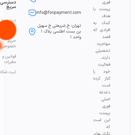
فوری
دسترسی
سریع
پیمنت با
info@foripayment.com
هدف
درباره ما
کمک به
تهران؛ خ شریعتی خ سهیل
افرادی که
تماس با م
بن بست اطلسی پلاک ۱
قصد
واحد ۱
حریم
مهاجرت
خصوصی
تحصیلی
قوانین و
دارند،
مقررات
فعالیت
خود را
ثبت شکای
آغاز کرده
است.
دغدغه
اصلی
فوری
پیمنت
این است
که
نگرانی‌های