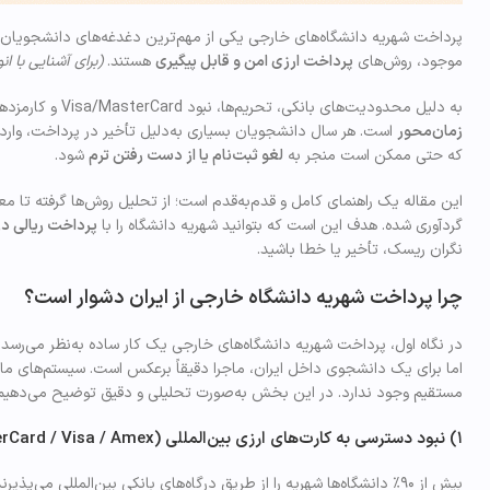
پرداخت شهریه دانشگاه‌های خارجی یکی از مهم‌ترین دغدغه‌های دانشجویان ای
موجود، روش‌های
پرداخت ارزی امن و قابل پیگیری
هستند.
(برای آشنایی با ا
به دلیل محدودیت‌های بانکی، تحریم‌ها، نبود Visa/MasterCard و کارمزدهای سنگین حواله، پرداخت شهریه از ایران در ظاهر ساده ولی در عمل
زمان‌محور
که حتی ممکن است منجر به
لغو ثبت‌نام یا از دست رفتن ترم
شود.
این مقاله یک راهنمای کامل و قدم‌به‌قدم است؛ از تحلیل روش‌ها گرفته تا 
گردآوری شده. هدف این است که بتوانید شهریه دانشگاه را با
پرداخت ریالی در
نگران ریسک، تأخیر یا خطا باشید.
چرا پرداخت شهریه دانشگاه خارجی از ایران دشوار است؟
در نگاه اول، پرداخت شهریه دانشگاه‌های خارجی یک کار ساده به‌نظر می‌رسد:
اما برای یک دانشجوی داخل ایران، ماجرا دقیقاً برعکس است. سیستم‌های ما
مستقیم وجود ندارد. در این بخش به‌صورت تحلیلی و دقیق توضیح می‌دهیم چر
۱) نبود دسترسی به کارت‌های ارزی بین‌المللی (MasterCard / Visa / Amex)
بیش از ۹۰٪ دانشگاه‌ها شهریه را از طریق درگاه‌های بانکی بین‌المللی می‌پذیرند.